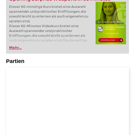
Dieser 60-minütige Kurs bietet eine Auswahl
spannender und praktischer Eröffnungen, die
sowohl leicht zu erlernen als auch angenehm zu
spielen sind.
Dieser 60-Minutes Videokurs bietet eine
Auswahl spannender und praktischer
Eröffnungen, die sowohl leicht zu erlernen als
auch angenehm zu spielen sind. Die derzeitige
Eröffnungstheorie kann langwierig und komplex
Mehr...
sein, daher kann die Erkundung weniger
konventioneller Optionen eine neue Vielfalt in
Ihre Partien bringen. Obwohl es sich nicht um ein
Partien
vollständiges Repertoire handelt, decken die
enthaltenen Eröffnungen mehrere Grundlagen
ab. Als Schwarzer werden Sie mit der
dynamischen Portugiesischen Variante der
Skandinavischen Verteidigung gegen 1.e4 und
einer kreativen 3...h6 Variante gegen 1.d4
ausgestattet. Als Weißer erforschen wir das
aggressive Schottische Gambit und den
vielseitigen Königsindischen-Angriff, die Sie
schnell und effektiv in Ihr Repertoire aufnehmen
können. Der Videoteil hebt die wichtigsten Ideen
hinter diesen Eröffnungen hervor, während
detailliertere Eröffnungsdateien zur näheren
Betrachtung verfügbar sind.