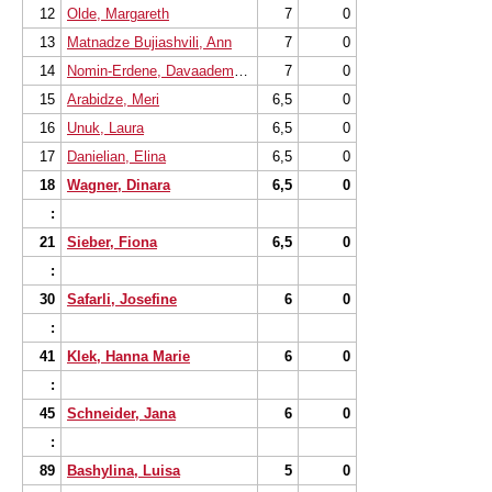
12
Olde, Margareth
7
0
13
Matnadze Bujiashvili, Ann
7
0
14
Nomin-Erdene, Davaademberel
7
0
15
Arabidze, Meri
6,5
0
16
Unuk, Laura
6,5
0
17
Danielian, Elina
6,5
0
18
Wagner, Dinara
6,5
0
:
21
Sieber, Fiona
6,5
0
:
30
Safarli, Josefine
6
0
:
41
Klek, Hanna Marie
6
0
:
45
Schneider, Jana
6
0
:
89
Bashylina, Luisa
5
0