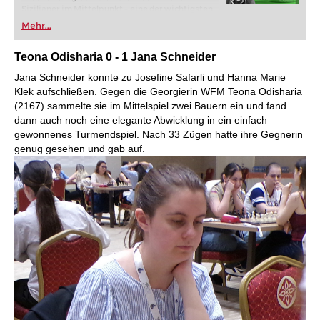
Sizilianer im Mittelpunkt – eine der wichtigsten
und dynamischsten Eröffnungen im modernen
Mehr...
Schach. Statt Varianten bis ins letzte Detail
auswendig zu lernen, vermittelt dieser Kurs
einen praxisnahen Zugang: Hauptvarianten
Teona Odisharia 0 -
1 Jana Schneider
spielen, die dahinterliegenden Ideen verstehen
Jana Schneider konnte zu Josefine Safarli und Hanna Marie
und mit gesundem Selbstvertrauen ans Brett
gehen. Ziel ist es, strategisches Verständnis und
Klek aufschließen. Gegen die Georgierin WFM Teona Odisharia
taktische Schlagkraft zu entwickeln, nicht bloß
(2167) sammelte sie im Mittelspiel zwei Bauern ein und fand
Theorie zu reproduzieren.
dann auch noch eine elegante Abwicklung in ein einfach
Kostenloses Beispielvideo:
Einführung
gewonnenes Turmendspiel. Nach 33 Zügen hatte ihre Gegnerin
Kostenloses Beispielvideo:
Figurenopfer auf d5
genug gesehen und gab auf.