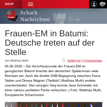
SHOP
TOGGLE
NAVIGATION
Schach
Nachrichten
Frauen-EM in Batumi:
Deutsche treten auf der
Stelle
von Matthias Muth
Gefällt mir!
|
0 Kommentare
05.06.2026 – Die Vorschlussrunde der Frauen-EM im
georgischen Batumi brachte den deutschen Spielerinnen viele
Remisen ein. Auch die direkte DSB-Begegnung zwischen Fiona
Sieber und Dinara Wagner (Titelbild | Matthias Muth) endete
unentschieden. Den einzigen Sieg konnte Jana Schneider mit
einer nahezu perfekten Partie verbuchen. | Foto: Matthias Muth,
Europäische Schachunion