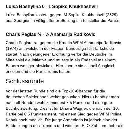
alle Hauptvarianten sowie wichtige
Nebenvarianten souverän behandeln.
Luisa Bashylina 0 - 1
Sopiko Khukhashvili
Kostenloses Videobeispiel:
Einleitung
Luisa Bashylina kostete gegen IM Sopiko Khukhashvili (2329)
Kostenloses Videobeispiel:
Überblick
Kostenloses Videobeispiel:
Tschigorin: 9...Sa5
aus Georgien in völlig offener Stellung ein Einsteller die Partie.
10.Lc2 c5 11.d4 Sd7/cxd4
Charis Peglau
½ - ½
Anamarija Radikovic
Charis Peglau trat gegen die Kroatin WFM Anamarija Radikovic
(1974) an, welche in der Frauen-Bundesliga für Harksheide
startet. Nach gelungener Eröffnung verlor die Deutsche im
Mittelspiel die Initiative und musste in ein Endspiel mit einem
Bauern weniger abwickeln. Hier konnte sie schnell Ausgleich
erzielen und die Partie remis halten.
Schlussrunde
Vor der letzten Runde sind die Top-10-Chancen für die
deutschen Spielerinnen weiter gesunken. Hierzu benötigt man
nach elf Runden wohl zumindest 7,5 Punkte und eine gute
Buchholzwertung. Dies ist für Dinara Wagner, die nach der 10.
Partie bei 6,5 Punkten steht, mit einem Sieg gegen WFM Polina
Kobak noch möglich. Die junge Armenierin ist jedoch eine der
Entdeckungen des Turniers und wird ihre ELO-Zahl um mehr als