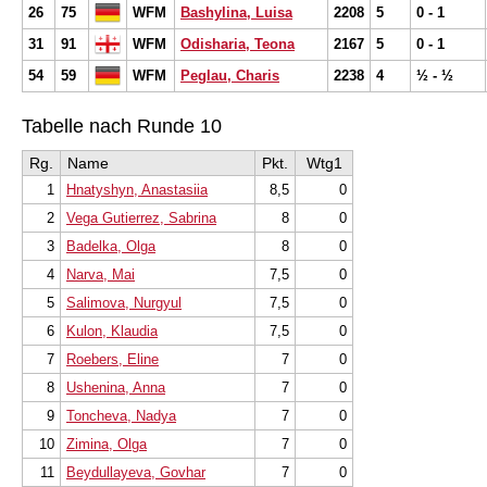
26
75
WFM
Bashylina, Luisa
2208
5
0 - 1
31
91
WFM
Odisharia, Teona
2167
5
0 - 1
54
59
WFM
Peglau, Charis
2238
4
½ - ½
Tabelle nach Runde 10
Rg.
Name
Pkt.
Wtg1
1
Hnatyshyn, Anastasiia
8,5
0
2
Vega Gutierrez, Sabrina
8
0
3
Badelka, Olga
8
0
4
Narva, Mai
7,5
0
5
Salimova, Nurgyul
7,5
0
6
Kulon, Klaudia
7,5
0
7
Roebers, Eline
7
0
8
Ushenina, Anna
7
0
9
Toncheva, Nadya
7
0
10
Zimina, Olga
7
0
11
Beydullayeva, Govhar
7
0