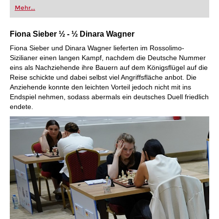
oder bereits auf Turnierniveau spielen: Mit
Mehr...
FRITZ trainieren Sie effizienter, intelligenter und
individueller als je zuvor.
Fiona Sieber ½ - ½ Dinara Wagner
Fiona Sieber und Dinara Wagner lieferten im Rossolimo-
Sizilianer einen langen Kampf, nachdem die Deutsche Nummer
eins als Nachziehende ihre Bauern auf dem Königsflügel auf die
Reise schickte und dabei selbst viel Angriffsfläche anbot. Die
Anziehende konnte den leichten Vorteil jedoch nicht mit ins
Endspiel nehmen, sodass abermals ein deutsches Duell friedlich
endete.