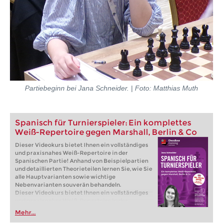
Partiebeginn bei Jana Schneider. | Foto: Matthias Muth
Spanisch für Turnierspieler: Ein komplettes
Weiß-Repertoire gegen Marshall, Berlin & Co
Dieser Videokurs bietet Ihnen ein vollständiges
und praxisnahes Weiß-Repertoire in der
Spanischen Partie! Anhand von Beispielpartien
und detaillierten Theorieteilen lernen Sie, wie Sie
alle Hauptvarianten sowie wichtige
Nebenvarianten souverän behandeln.
Dieser Videokurs bietet Ihnen ein vollständiges
und praxisnahes Weiß-Repertoire in der
Spanischen Partie! Anhand von Beispielpartien
Mehr...
und detaillierten Theorieteilen lernen Sie, wie Sie