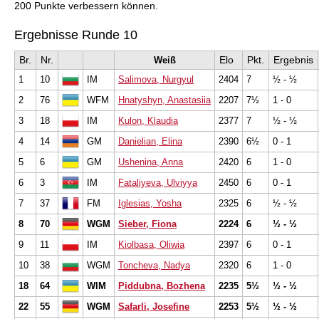
200 Punkte verbessern können.
Ergebnisse Runde 10
Br.
Nr.
Elo
Pkt.
Ergebnis
Weiß
1
10
IM
Salimova, Nurgyul
2404
7
½ - ½
2
76
WFM
Hnatyshyn, Anastasiia
2207
7½
1 - 0
3
18
IM
Kulon, Klaudia
2377
7
½ - ½
4
14
GM
Danielian, Elina
2390
6½
0 - 1
5
6
GM
Ushenina, Anna
2420
6
1 - 0
6
3
IM
Fataliyeva, Ulviyya
2450
6
0 - 1
7
37
FM
Iglesias, Yosha
2325
6
½ - ½
8
70
WGM
Sieber, Fiona
2224
6
½ - ½
9
11
IM
Kiolbasa, Oliwia
2397
6
0 - 1
10
38
WGM
Toncheva, Nadya
2320
6
1 - 0
18
64
WIM
Piddubna, Bozhena
2235
5½
½ - ½
22
55
WGM
Safarli, Josefine
2253
5½
½ - ½