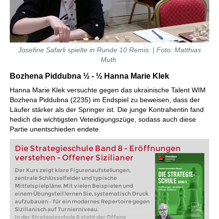
Josefine Safarli spielte in Runde 10 Remis. | Foto: Matthias
Muth
Bozhena Piddubna ½ - ½ Hanna Marie Klek
Hanna Marie Klek versuchte gegen das ukrainische Talent WIM
Bozhena Piddubna (2235) im Endspiel zu beweisen, dass der
Läufer stärker als der Springer ist. Die junge Kontrahentin fand
hedich die wichtigsten Veteidigungszüge, sodass auch diese
Partie unentschieden endete.
Die Strategieschule Band 8 - Eröffnungen
verstehen - Offener Sizilianer
Der Kurs zeigt klare Figurenaufstellungen,
zentrale Schlüsselfelder und typische
Mittelspielpläne. Mit vielen Beispielen und
einem Übungsteil lernen Sie, systematisch Druck
aufzubauen – für ein modernes Repertoire gegen
Sizilianisch auf Turnierniveau.
In der Strategieschule 8 steht der Offene