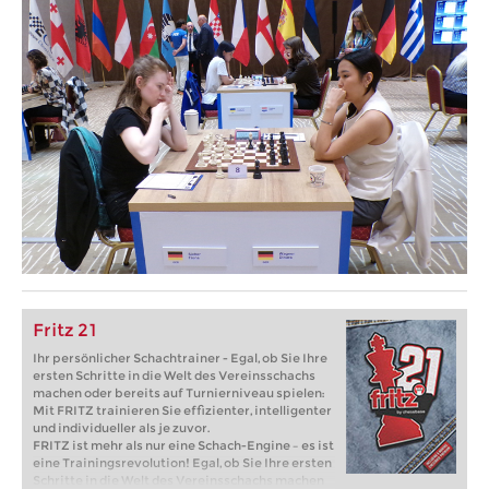
Fritz 21
Ihr persönlicher Schachtrainer - Egal, ob Sie Ihre
ersten Schritte in die Welt des Vereinsschachs
machen oder bereits auf Turnierniveau spielen:
Mit FRITZ trainieren Sie effizienter, intelligenter
und individueller als je zuvor.
FRITZ ist mehr als nur eine Schach-Engine – es ist
eine Trainingsrevolution! Egal, ob Sie Ihre ersten
Schritte in die Welt des Vereinsschachs machen