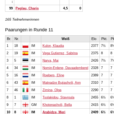
:
99
Peglau, Charis
4,5
0
165 Teilnehmerinnen
Paarungen in Runde 11
Br.
Nr.
Elo
Pkt.
Pk
Weiß
1
18
IM
Kulon, Klaudia
2377
7½
8
2
19
IM
Vega Gutierrez, Sabrina
2375
8
8
3
5
IM
Narva, Mai
2426
7½
7
4
34
IM
Nomin-Erdene, Davaademberel
2328
7
7
5
16
IM
Roebers, Eline
2389
7
7
6
43
IM
Matnadze Bujiashvili, Ann
2310
7
7
7
46
IM
Zimina, Olga
2290
7
7
8
1
IM
Tsolakidou, Stavroula
2455
6½
6
9
7
GM
Khotenashvili, Bella
2415
6½
6
10
8
IM
Arabidze, Meri
2409
6½
6