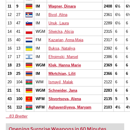
11
9
IM
Wagner, Dinara
2408
6½
6
12
27
IM
Bivol, Alina
2361
6½
6
13
47
IM
Unuk, Laura
2289
6½
6
14
41
WGM
Sliwicka, Alicja
2315
6
6
15
40
FM
Kazarian, Anna-Maja
2317
6
6
16
13
IM
Buksa, Nataliya
2392
6
6
17
17
IM
Efroimski, Marsel
2386
6
6
18
23
WGM
Klek, Hanna Marie
2369
6
6
19
25
IM
Mkrtchian, Lilit
2366
6
6
20
104
WIM
Ismayil, Malak
2122
6
6
21
51
WGM
Schneider, Jana
2283
6
6
43
100
WFM
Skvortsova, Alena
2135
5
5
51
112
WFM
Aghaverdiyeva, Maryam
2103
4½
4
...83 Bretter
Opening Surprise Weapons in 60 Minutes