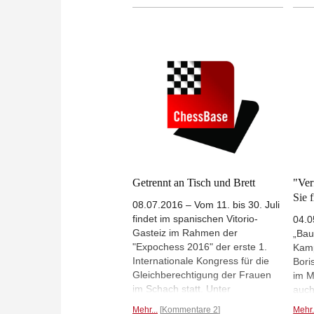
Würf
eine Rolle. Peter Münder
Scha
beleuchtet anlässlich der
neue
Ausstellung, wie sich ihre Art zu
hat 
Denken auch im Schachspiel
Inte
wiederfindet. (Foto: unbekannter
erfo
Fotograf, © Akademie der Künste,
Berlin, Bertolt-Brecht-Archiv)
Getrennt an Tisch und Brett
"Ver
Sie f
08.07.2016 – Vom 11. bis 30. Juli
findet im spanischen Vitorio-
04.0
Gasteiz im Rahmen der
„Bau
"Expochess 2016" der erste 1.
Kamp
Internationale Kongress für die
Bori
Gleichberechtigung der Frauen
im M
im Schach statt. Unter
auch
verschiedenen Aspekten werden
Vers
Mehr...
Kommentare 2
Mehr.