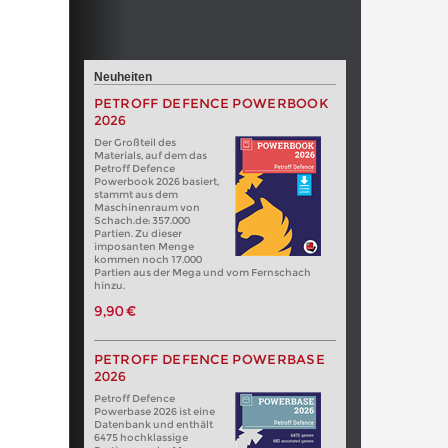
Neuheiten
PETROFF DEFENCE POWERBOOK
2026
Der Großteil des
Materials, auf dem das
Petroff Defence
Powerbook 2026 basiert,
stammt aus dem
Maschinenraum von
Schach.de: 357.000
Partien. Zu dieser
imposanten Menge
kommen noch 17.000
Partien aus der Mega und vom Fernschach
hinzu.
9,90 €
PETROFF DEFENCE POWERBASE
2026
Petroff Defence
Powerbase 2026 ist eine
Datenbank und enthält
6475 hochklassige