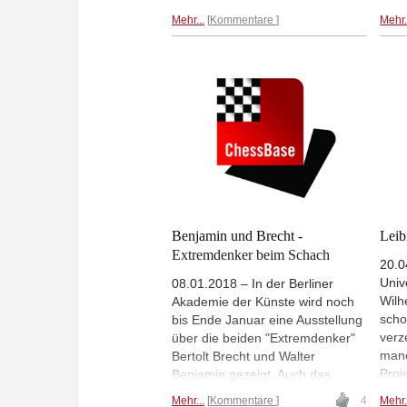
Züge“ wieder einen spannenden
verö
Mehr...
Kommentare
Mehr.
Mix aus Schachanekdoten,
Nove
Aufgaben und Portraits neuer
luzi
Supertalente.
Impr
Erfa
Verl
Benjamin und Brecht -
Leib
Extremdenker beim Schach
20.0
Univ
08.01.2018 – In der Berliner
Wilh
Akademie der Künste wird noch
scho
bis Ende Januar eine Ausstellung
verz
über die beiden "Extremdenker"
manc
Bertolt Brecht und Walter
Proj
Benjamin gezeigt. Auch das
Wahr
Schachspiel spielte bei beiden
Mehr...
Kommentare
4
Mehr.