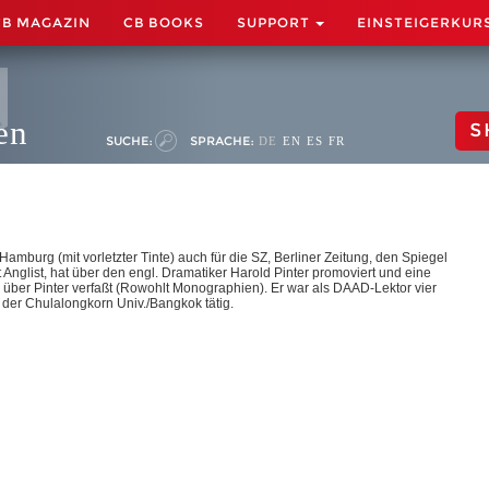
CB MAGAZIN
CB BOOKS
SUPPORT
EINSTEIGERKUR
en
S
SUCHE:
SPRACHE:
DE
EN
ES
FR
 Hamburg (mit vorletzter Tinte) auch für die SZ, Berliner Zeitung, den Spiegel
st Anglist, hat über den engl. Dramatiker Harold Pinter promoviert und eine
e über Pinter verfaßt (Rowohlt Monographien). Er war als DAAD-Lektor vier
 der Chulalongkorn Univ./Bangkok tätig.