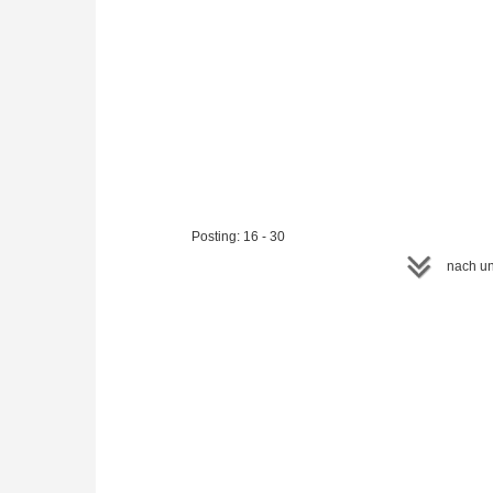
Mehr...
Bank
zum 
das 
Posting: 16 - 30
nach un