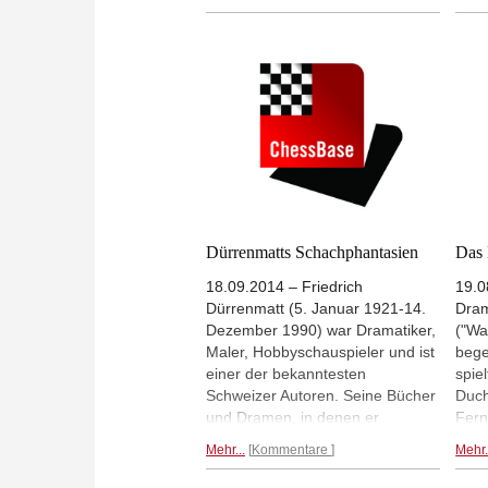
die Bedingungen für Frauen im
Psy
Turnierschach beleuchtet. Zu den
Amer
Referenten gehört u.a. Judit
und 
Polgar.
Ein Vorbericht von Peter
der 
Münder...
als 
gege
Scha
von 
Dürrenmatts Schachphantasien
Das 
18.09.2014 – Friedrich
19.0
Dürrenmatt (5. Januar 1921-14.
Dram
Dezember 1990) war Dramatiker,
("Wa
Maler, Hobbyschauspieler und ist
bege
einer der bekanntesten
spie
Schweizer Autoren. Seine Bücher
Duch
und Dramen, in denen er
Fern
spannend und mit schwarzem
Beck
Mehr...
Kommentare
Mehr.
Humor menschliche Abgründe
Beck
behandelt, wurden millionenfach
ging