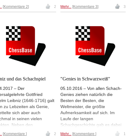
ffentlichten "Schach-
sollen demnach eine bis zu 14
..
Kommentare 2
2
Mehr...
Kommentare 3
3
llen" präsentiert er einen
Jahre höhere Lebenserwartung
den Mix aus Reise-
haben. Peter Münder hat sich mit
essionen und Schach-
dem Studienergebnis kritisch
hrungen | Foto: Berenburg
auseinandergesetzt.
ag/ March.es
niz und das Schachspiel
"Genies in Schwarzweiß"
4.2017 – Der
05.10.2016 – Von allen Schach-
ersalgelehrte Gottfried
Genies ziehen natürlich die
elm Leibniz (1646-1716) galt
Besten der Besten, die
n zu Lebzeiten als Genie,
Weltmeister, die größte
ettelte sich aber auch
Aufmerksamkeit auf sich. Im
hmal in seinen vielen
Laufe der langen
ekten. Neben den
Schachgeschichte gab es dabei
scheinlichkeitsgesetzen des
bislang erst sechzehn
..
Kommentare
2
Mehr...
Kommentare
1