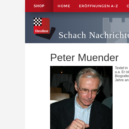
HOME
ERÖFFNUNGEN A-Z
SHOP
Schach Nachricht
Peter Muender
Textet in
u.a. Er i
Biografi
Jahre an