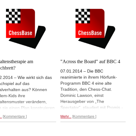
igan Becketts Figuren in ein
Rehder hat dieser Tradition ein
chspiel verwandelt.
Mehr...
künstlerisches Denkmal gesetzt
und ein Buch veröffentlicht.
Mehr...
altenstherapie am
"Across the Board" auf BBC 4
chbrett?
07.01.2014 – Die BBC
reanimierte in ihrem Hörfunk-
2.2014 – Wie wirkt sich das
Programm BBC 4 eine alte
chspiel auf das
Tradition, den Chess-Chat.
alverhalten aus? Können
Dominic Lawson, einst
lem-Kids ihre
Herausgeber von „The
altensmuster verändern,
Spectator“, plaudert mit Promis -
 sie einen Plan konstruieren
von Lennox Lewis bis John Healy
Empfehlungen wie "Erst
..
Kommentare
Mehr...
Kommentare
- über deren Schachleidenschaft
en, dann handeln"
und spielt dabei eine Partie. Das
nehmen? Der Film "Life of a
Ergebnis: fünf mal 15 aufregende
" zeigt die Wandlung des