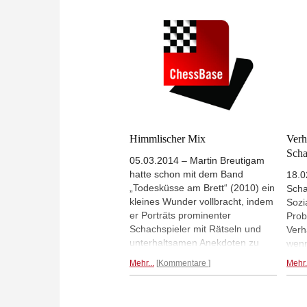
verkauft und mehrfach verfilmt.
Mill
Schach war für ihn ein wichtiges
Scha
Thema.
Mehr...
Himmlischer Mix
Verh
Scha
05.03.2014 – Martin Breutigam
hatte schon mit dem Band
18.0
„Todesküsse am Brett“ (2010) ein
Scha
kleines Wunder vollbracht, indem
Sozi
er Porträts prominenter
Prob
Schachspieler mit Rätseln und
Verh
unterhaltsamen Anekdoten zu
wenn
herrlichen literarischen
und 
Mehr...
Kommentare
Mehr.
Impressionen veredelte. Der
denk
neue Band „Himmlische Züge“ ist
über
die gelungene Fortsetzung.
King