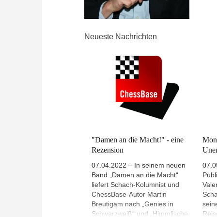
Neueste Nachrichten
"Damen an die Macht!" - eine
Mono
Rezension
Unen
07.04.2022 – In seinem neuen
07.0
Band „Damen an die Macht“
Publ
liefert Schach-Kolumnist und
Vale
ChessBase-Autor Martin
Scha
Breutigam nach „Genies in
sein
Schwarzweiß“ und „Himmlische
Reis