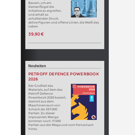
Bauern, um am
Damenflügel die
Initiative zu ergreifen,
und erhält so
anhaltenden Druck,
aktive Figuren und offene Linien, die Weiß das
Leben
39,90 €
Neuheiten
PETROFF DEFENCE POWERBOOK
2026
Der Großteil des
Materials, auf dem das
Petroff Defence
Powerbook 2026 basiert,
stammt aus dem
Maschinenraum von
Schach.de: 357.000
Partien. Zu dieser
imposanten Menge
kommen noch 17.000
Partien aus der Mega und vom Fernschach
hinzu.