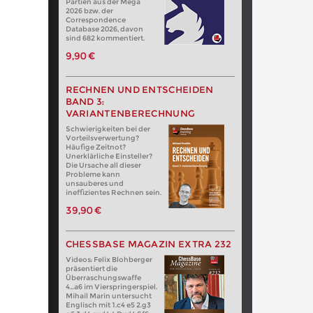
Partien aus der Mega
2026 bzw. der
Correspondence
Database 2026, davon
sind 682 kommentiert.
9,90 €
RECHNEN UND ENTSCHEIDEN
BAND 3:
VARIANTENBERECHNUNG
Schwierigkeiten bei der
Vorteilsverwertung?
Häufige Zeitnot?
Unerklärliche Einsteller?
Die Ursache all dieser
Probleme kann
unsauberes und
ineffizientes Rechnen sein.
39,90 €
CHESSBASE MAGAZIN EXTRA 232
Videos: Felix Blohberger
präsentiert die
Überraschungswaffe
4...a6 im Vierspringerspiel.
Mihail Marin untersucht
Englisch mit 1.c4 e5 2.g3