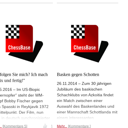
elspiels hat Leibniz auch das
Schachweltmeister. Der
chspiel interessiert. Für ihr
ChessBase-Autor und
s schachhistorisches Werk
Schachjournalist Martin
Elke Rehder Leibniz'
Breutigam stellt diese, aber auch
resse am Schach gründlich
die Weltmeisterinnen, in seinem
rscht.
neuen Buch "Genies in
Schwarzweiß" in lesenswerten
Portraits vor. Peter Münder hat
sich das "brillant geschriebene"
Buch angeschaut.
Mehr...
folgen Sie mich? Ich mach
Basken gegen Schotten
ix und fertig!"
26.11.2014 – Zum 30 jährigen
Jubiläum des baskischen
5.2016 – Im US-Biopic
Schachklubs von Azkoitia findet
ernopfer“ steht der WM-
ein Match zwischen einer
f Bobby Fischer gegen
Auswahl des Baskenlandes und
s Spasski in Reykjavik 1972
einer Mannschaft Schottlanda mit
ittelpunkt. Der Film, nun
einem interessanten
 in deutsch synchronisierter
Rahmenprogramm statt: Die
ion angelaufen, entwirft ein
..
Kommentare 5
1
Mehr...
Kommentare