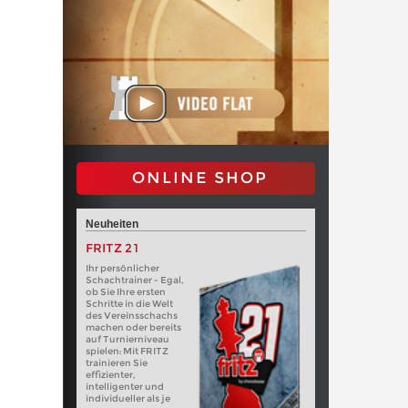
ONLINE SHOP
Neuheiten
FRITZ 21
Ihr persönlicher
Schachtrainer - Egal,
ob Sie Ihre ersten
Schritte in die Welt
des Vereinsschachs
machen oder bereits
auf Turnierniveau
spielen: Mit FRITZ
trainieren Sie
effizienter,
intelligenter und
individueller als je