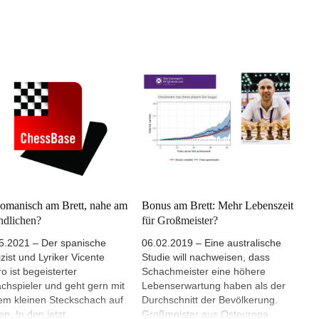
manisch am Brett, nahe am
Bonus am Brett: Mehr Lebenszeit
dlichen?
für Großmeister?
5.2021 – Der spanische
06.02.2019 – Eine australische
izist und Lyriker Vicente
Studie will nachweisen, dass
ro ist begeisterter
Schachmeister eine höhere
chspieler und geht gern mit
Lebenserwartung haben als der
em kleinen Steckschach auf
Durchschnitt der Bevölkerung.
en. In den jetzt
Großmeister aus Osteuropa