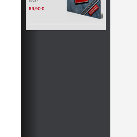
zuvor.
69,90 €