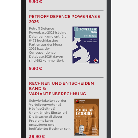
9,90 €
PETROFF DEFENCE POWERBASE
2026
Petroff Defence
Powerbase 2026 ist eine
Datenbank und enthält
6475 hochklassige
Partien aus der Mega
2026 bzw. der
Correspondence
Database 2026, davon
sind 682 kommentiert.
9,90 €
RECHNEN UND ENTSCHEIDEN
BAND 3:
VARIANTENBERECHNUNG
Schwierigkeiten bei der
Vorteilsverwertung?
Häufige Zeitnot?
Unerklärliche Einsteller?
Die Ursache all dieser
Probleme kann
unsauberes und
ineffizientes Rechnen sein.
39,90 €