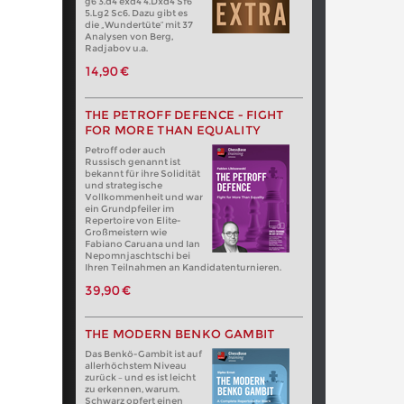
g6 3.d4 exd4 4.Dxd4 Sf6
5.Lg2 Sc6. Dazu gibt es
die „Wundertüte“ mit 37
Analysen von Berg,
Radjabov u.a.
14,90 €
THE PETROFF DEFENCE - FIGHT
FOR MORE THAN EQUALITY
Petroff oder auch
Russisch genannt ist
bekannt für ihre Solidität
und strategische
Vollkommenheit und war
ein Grundpfeiler im
Repertoire von Elite-
Großmeistern wie
Fabiano Caruana und Ian
Nepomnjaschtschi bei
Ihren Teilnahmen an Kandidatenturnieren.
39,90 €
THE MODERN BENKO GAMBIT
Das Benkö-Gambit ist auf
allerhöchstem Niveau
zurück – und es ist leicht
zu erkennen, warum.
Schwarz opfert einen