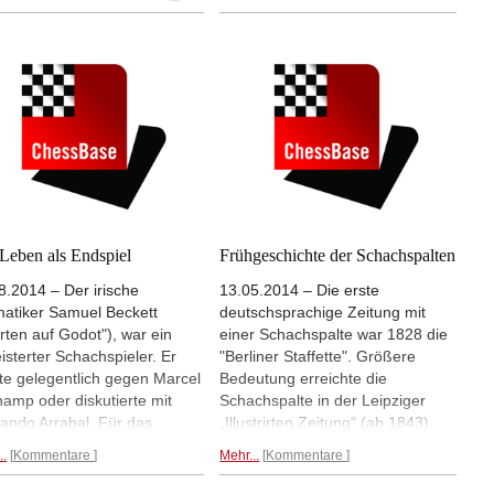
Hamburger Künstlerin Elke
chogramm, das den
Rehder hat dafür eine große
ikaner als hypersensiblen
Ausstellung mit vielen
paranoiden Exzentriker zeigt,
Schachmotiven
während des Kalten Krieges
zusammengestellt
Mehr...
Vertreter der freien Welt
n das sowjetische
chsystem antritt.
Rezension
Peter Münder...
Leben als Endspiel
Frühgeschichte der Schachspalten
8.2014 – Der irische
13.05.2014 – Die erste
atiker Samuel Beckett
deutschsprachige Zeitung mit
rten auf Godot"), war ein
einer Schachspalte war 1828 die
isterter Schachspieler. Er
"Berliner Staffette". Größere
lte gelegentlich gegen Marcel
Bedeutung erreichte die
amp oder diskutierte mit
Schachspalte in der Leipziger
ando Arrabal. Für das
„Illustrirten Zeitung“ (ab 1843).
ett-Festival In Enniskillen, wo
Bald gehörte eine Schachspalte
..
Kommentare
Mehr...
Kommentare
ett einige Jahre zur Schule
zu jeder guten Tageszeitung. Die
, hat der Künstler Alan
Hamburger Künstlerin Elke