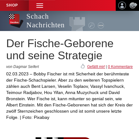
SHOP
TOGGLE
NAVIGATION
Schach
Nachrichten
Der Fische-Geborene
und seine Strategie
von Dagmar Seifert
Gefällt mir!
|
0 Kommentare
02.03.2023 – Bobby Fischer ist mit Sicherheit der berühmteste
der Fische-Schachspieler. Aber zu den weiteren Topspielern
zählen auch Bent Larsen, Veselin Toplaov, Vassyl Ivanchuck,
Teimour Radjabov, Hou Yifan, Anna Muzychuck und David
Bronstein. Wer Fische ist, kann mitunter so genial sein, wie
Albert Einstein. Mit den Fische-Geborenen hat sich der Kreis der
zwölf Sternzeichen geschlossen und ist somit unsere letzte
Folge. | Foto: Pixabay