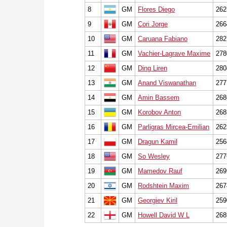
8
GM
Flores Diego
262
9
GM
Cori Jorge
266
10
GM
Caruana Fabiano
282
11
GM
Vachier-Lagrave Maxime
278
12
GM
Ding Liren
280
13
GM
Anand Viswanathan
277
14
GM
Amin Bassem
268
15
GM
Korobov Anton
268
16
GM
Parligras Mircea-Emilian
262
17
GM
Dragun Kamil
256
18
GM
So Wesley
277
19
GM
Mamedov Rauf
269
20
GM
Rodshtein Maxim
267
21
GM
Georgiev Kiril
259
22
GM
Howell David W L
268