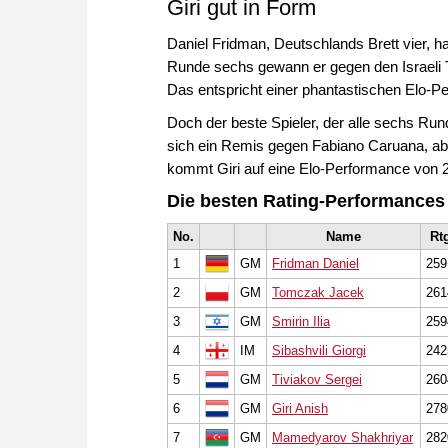
Giri gut in Form
Daniel Fridman, Deutschlands Brett vier, h
Runde sechs gewann er gegen den Israeli Ta
Das entspricht einer phantastischen Elo-
Doch der beste Spieler, der alle sechs Runde
sich ein Remis gegen Fabiano Caruana, abe
kommt Giri auf eine Elo-Performance von 
Die besten Rating-Performances
No.
Name
Rt
1
GM
Fridman Daniel
259
2
GM
Tomczak Jacek
261
3
GM
Smirin Ilia
259
4
IM
Sibashvili Giorgi
242
5
GM
Tiviakov Sergei
260
6
GM
Giri Anish
278
7
GM
Mamedyarov Shakhriyar
282