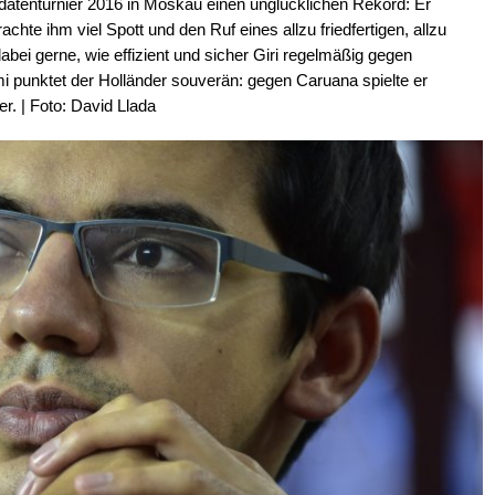
idatenturnier 2016 in Moskau einen unglücklichen Rekord: Er
chte ihm viel Spott und den Ruf eines allzu friedfertigen, allzu
abei gerne, wie effizient und sicher Giri regelmäßig gegen
i punktet der Holländer souverän: gegen Caruana spielte er
r. | Foto: David Llada