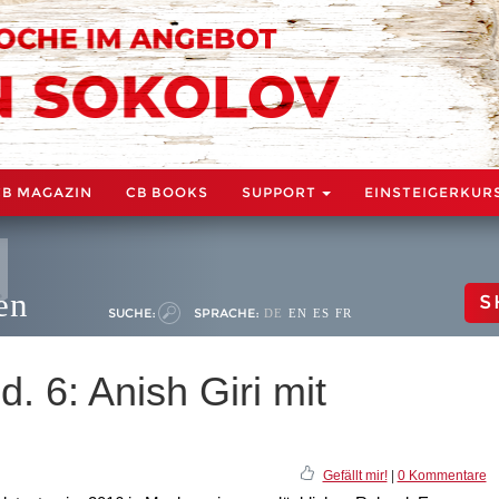
CB MAGAZIN
CB BOOKS
SUPPORT
EINSTEIGERKUR
en
S
SUCHE:
SPRACHE:
DE
EN
ES
FR
d. 6: Anish Giri mit
Gefällt mir!
|
0 Kommentare