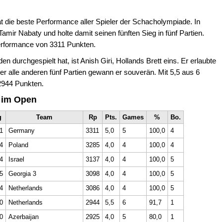
at die beste Performance aller Spieler der Schacholympiade. In
mir Nabaty und holte damit seinen fünften Sieg in fünf Partien.
Performance von 3311 Punkten.
n durchgespielt hat, ist Anish Giri, Hollands Brett eins. Er erlaubte
r alle anderen fünf Partien gewann er souverän. Mit 5,5 aus 6
2944 Punkten.
 im Open
g
Team
Rp
Pts.
Games
%
Bo.
1
Germany
3311
5,0
5
100,0
4
4
Poland
3285
4,0
4
100,0
4
4
Israel
3137
4,0
4
100,0
5
5
Georgia 3
3098
4,0
4
100,0
5
4
Netherlands
3086
4,0
4
100,0
5
0
Netherlands
2944
5,5
6
91,7
1
0
Azerbaijan
2925
4,0
5
80,0
1