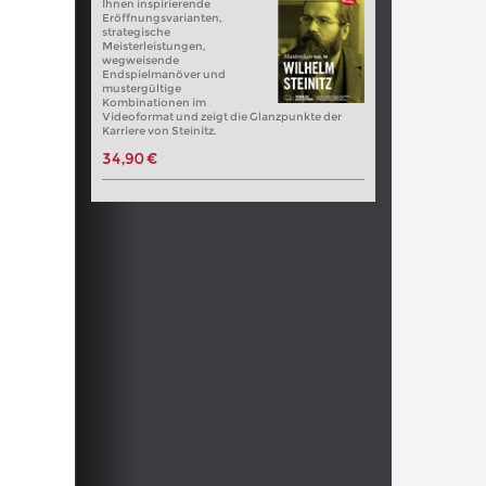
Ihnen inspirierende
Eröffnungsvarianten,
strategische
Meisterleistungen,
wegweisende
Endspielmanöver und
mustergültige
Kombinationen im
Videoformat und zeigt die Glanzpunkte der
Karriere von Steinitz.
34,90 €