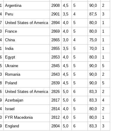
1
Argentina
2908
4,5
5
90,0
2
4
Peru
2901
3,5
4
87,5
3
7
United States of America
2894
4,0
5
80,0
1
0
France
2869
4,0
5
80,0
1
4
China
2865
3,0
4
75,0
1
1
India
2855
3,5
5
70,0
1
6
Egypt
2853
4,0
5
80,0
1
5
Ukraine
2845
4,5
5
90,0
5
3
Romania
2843
4,5
5
90,0
2
8
Poland
2839
4,5
5
90,0
5
6
United States of America
2826
5,0
6
83,3
2
9
Azerbaijan
2817
5,0
6
83,3
4
4
Israel
2814
4,0
5
80,0
2
0
FYR Macedonia
2812
4,0
5
80,0
1
9
England
2804
5,0
6
83,3
3