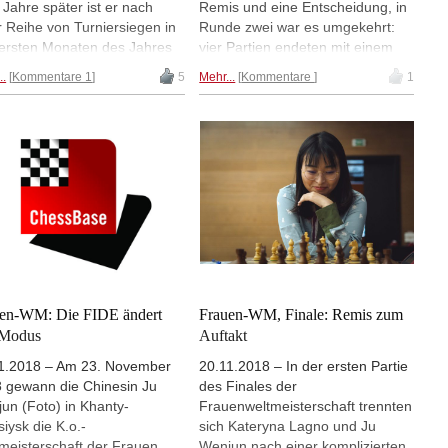
 Jahre später ist er nach
Remis und eine Entscheidung, in
r Reihe von Turniersiegen in
Runde zwei war es umgekehrt:
ersten Monaten des Jahres
vier Partien endeten mit einem
er bei dieser Zahl
Sieg, eine Partie wurde Remis.
..
Kommentare 1
5
Mehr...
Kommentare
1
kommenen und vielleicht
Jan-Krzysztof Duda gewann
ker denn je. Alireza Firouzja
jedoch an beiden Tagen und liegt
Jeffrey Xiong sind die zwei
jetzt mit 2 aus 2 alleine in
ere Junioren über Elo 2700.
Führung. Im Challengers gab es
enjun hat den Rückstand auf
drei Entscheidungen, aber keiner
n Hou auf 59 Punkte
der Spieler kommt auf 2 aus 2.
ngert. | Photo: Justin Kellar /
Die Tabellenführung mit je 1,5
d Chess Tour
aus 2 teilen sich Ju Wenjun,
Nguyen Thai Dhai Van und David
Anton Guijarro. | Foto: Jan-
Krzysztof Duda (Archiv) | Foto:
Georgios Souleidis
en-WM: Die FIDE ändert
Frauen-WM, Finale: Remis zum
 Modus
Auftakt
1.2018 – Am 23. November
20.11.2018 – In der ersten Partie
 gewann die Chinesin Ju
des Finales der
un (Foto) in Khanty-
Frauenweltmeisterschaft trennten
iysk die K.o.-
sich Kateryna Lagno und Ju
meisterschaft der Frauen.
Wenjun nach einer komplizierten