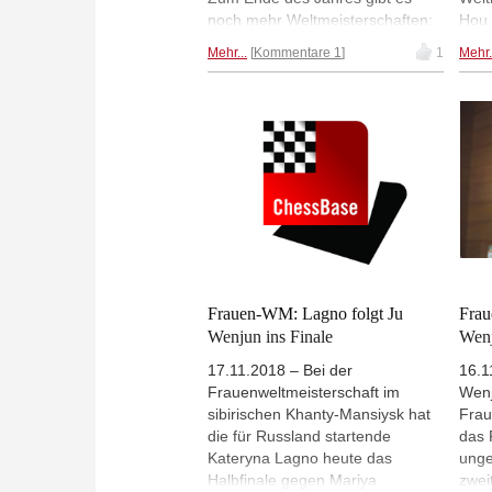
noch mehr Weltmeisterschaften:
Hou 
vom 25. bis 31. Dezember finden
Frau
Mehr...
Kommentare 1
1
Mehr.
die Blitz- und
von 
Schnellschachweltmeisterschaften
und 
(Open und Frauen) in St.
WM n
Petersburg statt. Weltmeister
amti
Magnus Carlsen hat bereits
aus 
Anspruch auf die Titel im Open
der 
angemeldet: "Kein Usurpator
Vert
kommt davon!" In einer
verz
Pressemitteilung verrät der
Modu
Russische Schachverband mehr
Kubl
über Ort und Modus des Turniers.
| Foto: Magnus Carlsen | Foto:
Frauen-WM: Lagno folgt Ju
Frau
Eteri Kublashvili
Wenjun ins Finale
Wenj
17.11.2018 – Bei der
16.1
Frauenweltmeisterschaft im
Wenj
sibirischen Khanty-Mansiysk hat
Frau
die für Russland startende
das 
Kateryna Lagno heute das
unge
Halbfinale gegen Mariya
zwei