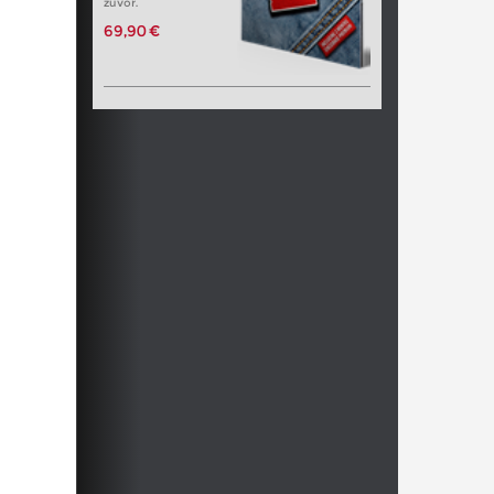
zuvor.
69,90 €