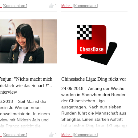
te sich die Chinesin mit 1,5-
noch dabei. Die besten Chancen
..
Kommentare
1
Mehr...
Kommentare
gegen Alexandra Kosteniuk
räumt man Titelverteidigerin Ju
h. In der zweiten Begegnung
Wenjun (Bild) und Anna
Halbfinales trennten sich
Muzychuk, Nummer 2 und
ryna Lagno und Mariya
Nummer 3 der
chuk ebenfalls Remis, und
Frauenweltrangliste, ein. Beide
t müssen die beiden morgen
gewannen ihre Auftaktpartien in
n Stichkampf um den Einzug
Runde 3.| Fotos: Turnierseite
inale spielen. | Fotos: Eteri
ashvili (Turnierseite)
enjun: "Nichts macht mich
Chinesische Liga: Ding rückt vor
lücklich wie das Schach!" -
24.05.2018 – Anfang der Woche
Interview
wurden in Shenzhen drei Runden
der Chinesischen Liga
6.2018 – Seit Mai ist die
ausgetragen. Nach nun sieben
esin Ju Wenjun neue
Runden führt die Mannschaft aus
enweltmeisterin. In einem
Shanghai. Einen starken Auftritt
rview mit Niklesh Jain und
hatte bisher Ding Liren (Zheijang)
la Franco spricht die
mit 5 aus 5. Heute gewann er
meisterin über den
..
Kommentare
1
Mehr...
Kommentare
gegen Ivan Cheparinov und ist