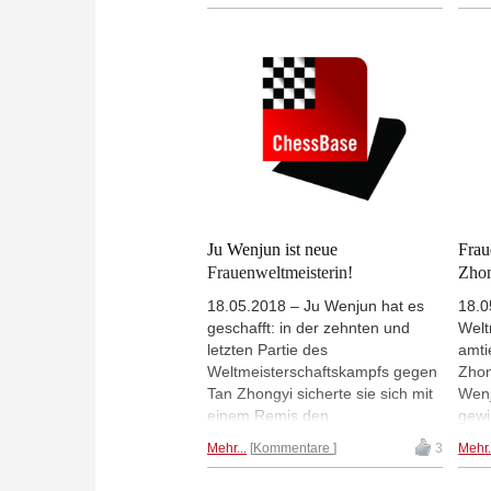
die Teamwettbewerbe auch
Wett
Brettpreise. Daniel Fridman (Bild)
ihre
holte eine Goldmedaille für
zeigt
Deutschland, Chinas Nummer
Foto
eins, Ding Liren, gewann mit der
Mannschaft eine Goldmedaille
und war bester Einzelspieler an
Brett eins, aber das beste
Ergebnis der Olympiade erzielte
ein anderer. | Foto: Georgios
Souleidis, Archiv
Ju Wenjun ist neue
Frau
Frauenweltmeisterin!
Zhon
18.05.2018 – Ju Wenjun hat es
18.0
geschafft: in der zehnten und
Welt
letzten Partie des
amti
Weltmeisterschaftskampfs gegen
Zhon
Tan Zhongyi sicherte sie sich mit
Wenj
einem Remis den
gewi
Weltmeistertitel. Tan musste die
zu k
Mehr...
Kommentare
3
Mehr.
Partie unbedingt gewinnen und
Part
suchte verzweifelt nach Chancen,
heut