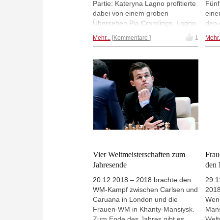
Partie: Kateryna Lagno profitierte
Fünf
dabei von einem groben
eine
Übersehen Pia Cramlings. Lagno
den 
gehört jetzt zu einer
wied
Mehr...
Kommentare
1
Mehr.
Dreiergruppe, die einen halben
ange
Punkt hinter den beiden
stär
Führenden Valentina Gunina und
und 
Ju Wenjun liegt; Cramling ist ans
weit
Tabellenende zurückgefallen.
Ju W
Elisabeth Pähtz gelang ein Remis
Yifa
gegen Weltmeisterin Ju Wenjun.
verri
Pähtz hat bislang ausschließlich
Gran
remis gespielt und liegt auf einem
Mittelplatz. | Fotos: David Llada
(FIDE)
Vier Weltmeisterschaften zum
Frau
Jahresende
den
20.12.2018 – 2018 brachte den
29.1
WM-Kampf zwischen Carlsen und
2018
Caruana in London und die
Wenj
Frauen-WM in Khanty-Mansiysk.
Mans
Zum Ende des Jahres gibt es
Welt