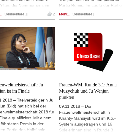
Yifan, die Nummer eins im
Partie Remis. Im Laufe der Partie
enschach und Weltmeisterin
hatten beide Seiten die
..
Kommentare 1
2
Mehr...
Kommentare
2010 bis 2012, 2013 bis 2015
Möglichkeit, nach mehr zu
2016 bis 2017, war bei der
streben, aber setzten dann doch
icht dabei. Sie hatte als
auf Sicherheit. | Fotos:
erende Weltmeisterin 2016
Turnierseite
Protest gegen den Modus
Frauen-WM auf die
eidigung ihres Titels
ichtet. Jetzt hat die FIDE den
s geändert. | Foto: Eteri
ashvili
enweltmeisterschaft: Ju
Frauen-WM, Runde 3.1: Anna
un ist im Finale
Muzychuk und Ju Wenjun
punkten
1.2018 – Titelverteidigerin Ju
un (Bild) hat sich bei der
09.11.2018 – Die
enweltmeisterschaft 2018 für
Frauenweltmeisterschaft in
Finale qualifiziert. Mit einem
Khanty-Mansiysk wird im K.o.-
fährdeten Remis in der
System ausgetragen und 16
ten Partie des Halbfinale
Spielerinnen sind in Runde 3