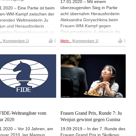
17.01.2020 – Mit einem
überzeugenden Sieg in Partie
1.2020 – Eine Partie ist beim
acht übernahm Herausforderin
uen-WM-Kampf zwischen der
Aleksandra Goryachkina beim
erenden Weltmeisterin Ju
Frauen-WM-Kampf gegen
un und Herausforderin
Titelverteidigerin Ju Wenjun die
sandra Goryachkina noch zu
Führung. Nach 8 von 12 Partien
len, und in dieser Partie reicht
..
Kommentare 1
2
Mehr...
Kommentare 1
2
steht es jetzt 4,5:3,5 für
enjun ein Remis zur
Goryachkina. | Foto: Eteri
verteidigerin. Die elfte von
Kublashvili (Archiv)
f Partien endete ohne große
egung mit Remis und so steht
Wettkampf vor der letzten
ie 6:5 für Ju Wenjun. | Foto:
 Kublashvili
FIDE-Weltrangliste vom
Frauen Grand Prix, Runde 7: Ju
ar 2020
Wenjun gewinnt gegen Gunina
1.2020 – Vor 10 Jahren, am
19.09.2019 – In der 7. Runde des
anuar 2010, lag Magnus
Frauen Grand Prix in Skolkovo