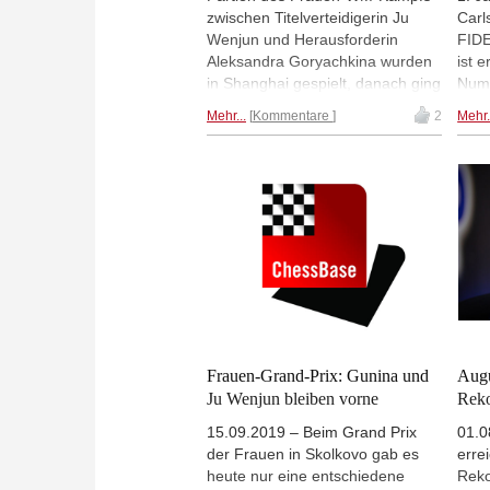
zwischen Titelverteidigerin Ju
Carl
Wenjun und Herausforderin
FIDE
Aleksandra Goryachkina wurden
ist e
in Shanghai gespielt, danach ging
Numm
es nach Vladivostok. Alle sechs
2020
Mehr...
Kommentare
2
Mehr.
Partien waren hart umkämpft, vier
50 P
endeten Remis, einmal gewann
Caru
Ju, einmal Goryachkina. Die
bei 
siebte Partie endete wieder mit
aber
Remis. Beide Seiten scheuten
Firo
das Risiko und nach 66 Zügen
stand es im Wettkampf 3,5:3.5. |
Foto: Haohao Zhang, FIDE
Frauen-Grand-Prix: Gunina und
Augu
Ju Wenjun bleiben vorne
Rek
15.09.2019 – Beim Grand Prix
01.0
der Frauen in Skolkovo gab es
erre
heute nur eine entschiedene
Reko