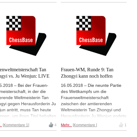
kampf, ihre Vorbereitung,
nun Weltranglistenvierter. (Fotos:
 Helfer und ihren Alltag und
qipai.org.cn)
 Bilder aus ihrem Archiv. |
: Gu Xiaobing
enweltmeisterschaft Tan
Frauen-WM, Runde 9: Tan
gyi vs. Ju Wenjun: LIVE
Zhongyi kann noch hoffen
5.2018 – Bei der Frauen-
16.05.2018 – Die neunte Partie
meisterschaft, in der die
des Wettkampfs um die
erende Weltmeisterin Tan
Frauenweltmeisterschaft
gyi gegen Herausforderin Ju
zwischen der amtierenden
un antritt, muss Tan heute
Weltmeisterin Tan Zhongyi und
nnen, um ihren Titel behalten
Herausforderin Ju Wenjun endete
önnen. Nach neun von zehn
mit Remis. Damit steht es vor der
..
Kommentare 1
4
Mehr...
Kommentare
1
ien führt Ju mit 5-4. Wenn Ju
zehnten und letzten Partie 5-4 für
e gewinnt oder Remis spielt,
Ju und Tan muss die zehnte