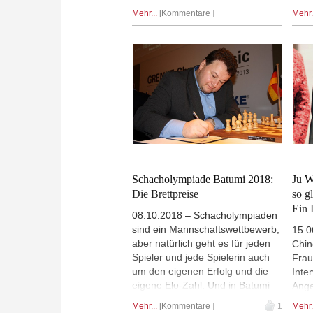
Muzychuk (Ukraine) gewonnen.
setz
Mehr...
Kommentare
Mehr.
Nachdem es zunächst 1-1
0,5 
gestanden hatte, waren zwei
durc
Tiebreak-Partien mit jeweils 25
des 
Min. Bedenkzeit erforderlich
Kate
geworden. Beide
Muzy
Schnellschachpartien gewann
dami
Lagno, die sich damit für das
eine
Finale gegen die chinesische
ins F
Titelverteidigerin Ju Wenjun
Kubl
qualifiziert hat. Fotos: Turnierseite
Schacholympiade Batumi 2018:
Ju W
Die Brettpreise
so g
Ein 
08.10.2018 – Schacholympiaden
sind ein Mannschaftswettbewerb,
15.0
aber natürlich geht es für jeden
Chin
Spieler und jede Spielerin auch
Frau
um den eigenen Erfolg und die
Inte
eigene Elo-Zahl. Und in Batumi
Ange
gab es neben den Medaillen für
Welt
Mehr...
Kommentare
1
Mehr.