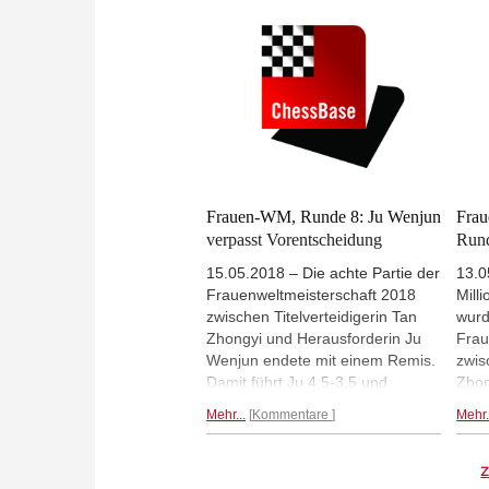
aber konnte gegen eine sehr
ist 
vorsichtig spielende Ju Wenjun
gewi
nichts ausrichten. (Foto: Gu
Stic
Xiaobang)
MESZ
Xiao
Frauen-WM, Runde 8: Ju Wenjun
Frau
verpasst Vorentscheidung
Run
15.05.2018 – Die achte Partie der
13.0
Frauenweltmeisterschaft 2018
Mill
zwischen Titelverteidigerin Tan
wurd
Zhongyi und Herausforderin Ju
Frau
Wenjun endete mit einem Remis.
zwis
Damit führt Ju 4,5-3,5 und
Zhon
braucht aus den letzten beiden
Ju W
Mehr...
Kommentare
Mehr.
Partien nur noch einen Punkt, um
Seri
neue Weltmeisterin zu werden.
Spie
Aber in der achten Partie
Unen