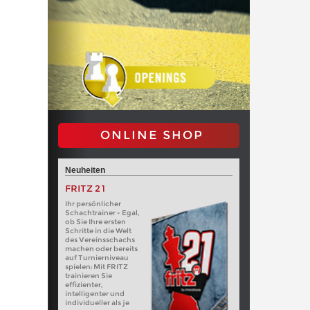
ONLINE SHOP
Neuheiten
FRITZ 21
Ihr persönlicher
Schachtrainer - Egal,
ob Sie Ihre ersten
Schritte in die Welt
des Vereinsschachs
machen oder bereits
auf Turnierniveau
spielen: Mit FRITZ
trainieren Sie
effizienter,
intelligenter und
individueller als je