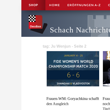
HOME
ERÖFFNUNGEN A-Z
SHOP
Schach Nachricht
tag: Ju Wenjun - Seite 2
Frauen-WM: Goryachkina schafft
Frau
den Ausgleich
noch
Tite