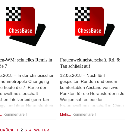
sie neue Weltmeisterin,
Partie gewinnen, um sich in einen
nnt Tan gibt es morgen einen
Stichkampf zu retten. Und damit
hkkampf. Partiebeginn ist 9:00
hat Tan Glück. Denn in der
. Jetzt live. (Foto: Gu
neunten Partie stand sie am
bing)
Rande einer Niederlage. (Foto:
Gu Xiaobang)
en-WM: schnelles Remis in
Frauenweltmeisterschaft, Rd. 6:
de 7
Tan schließt auf
5.2018 – In der chinesischen
12.05.2018 – Nach fünf
ionenmetropole Chongqing
gespielten Runden und einem
e heute die 7. Partie der
komfortablen Abstand von zwei
enweltmeisterschaft
Punkten für die Herausforderin Ju
chen Titelverteidigerin Tan
Wenjun sah es bei der
gyi und ihrer Herausforderin
Frauenweltmeisterschaft in China
enjun gespielt. Nach einer
noch nach einer sicheren
..
Kommentare
Mehr...
Kommentare
e von Abtauschen endete das
Ablösung der Weltmeisterin aus.
l im 33. Zug mit einem
Wer auf ein vorzeitiges Ende des
tschieden. In dem
Wettkampfes gesetzt hatte wurde
2
ZURÜCK
1
3
4
WEITER