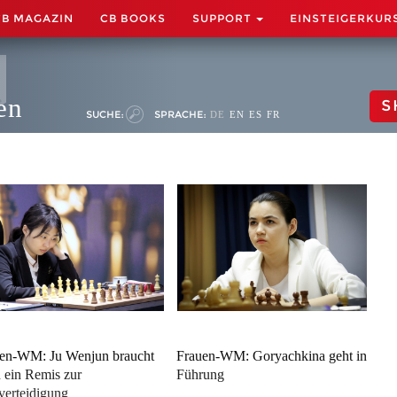
CB MAGAZIN
CB BOOKS
SUPPORT
EINSTEIGERKUR
en
S
SUCHE:
SPRACHE:
DE
EN
ES
FR
en-WM: Ju Wenjun braucht
Frauen-WM: Goryachkina geht in
 ein Remis zur
Führung
lverteidigung