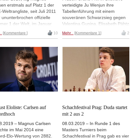
sen erstmals auf Platz 1 der
verteidigte Ju Wenjun ihre
-Weltrangliste, seit Juli 2011
Tabellenführung mit einem
r ununterbrochen offizielle
souveränen Schwarzsieg gegen
er 1 der Welt, im Januar
Valentina Gunina. Elisabeth Pähtz
 mit einer Elo-Zahl von 2872.
kam mit Schwarz gegen Kateryna
..
Kommentare
10
Mehr...
Kommentare 1
2
unkte dahinter folgt Fabiano
Lagno in einer scharfen Variante
ana auf Platz 2. Nummer 1
des Franzosen ohne Probleme zu
den Frauen bleibt Hou Yifan,
einem Remis und bleibt weiter
 bei den Junioren ist Alireza
ungeschlagen. | Fotos: David
uzja die neue Nummer 1.
Llada (FIDE)
st Eloliste: Carlsen auf
Schachfestival Prag: Duda startet
ordhoch
mit 2 aus 2
8.2019 – Magnus Carlsen
08.03.2019 – In Runde 1 des
ichte im Mai 2014 eine
Masters Turniers beim
rd-Elo-Wertung von 2882.
Schachfestival in Prag gab es vier