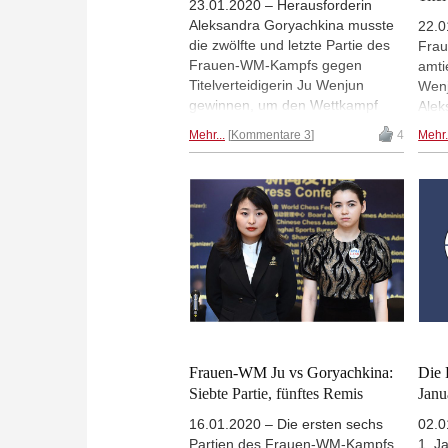
23.01.2020 – Herausforderin
Aleksandra Goryachkina musste
22.0
die zwölfte und letzte Partie des
Fra
Frauen-WM-Kampfs gegen
amti
Titelverteidigerin Ju Wenjun
Wenj
gewinnen, um den Wettkampf
Alek
auszugleichen und einen
spie
Mehr...
Kommentare 3
4
Mehr.
Tiebreak zu erzwingen - und das
Ju W
hat sie geschafft. Goryachkina
Titel
hatte Weiß und sorgte nach 1.d4
zwöl
d5 mit 2.Sc3!? gleich im zweiten
Aufr
Zug für eine Überraschung. Die
der 
ungewöhnliche Eröffnung führte
Part
zu ungewöhnlichen Stellungen, in
Eteri
denen die nervös wirkende
Titelverteidigerin kein klares
Konzept fand und erst die
Übersicht und dann die Partie
verlor.
Frauen-WM Ju vs Goryachkina:
Die 
Siebte Partie, fünftes Remis
Janu
16.01.2020 – Die ersten sechs
02.0
Partien des Frauen-WM-Kampfs
1. J