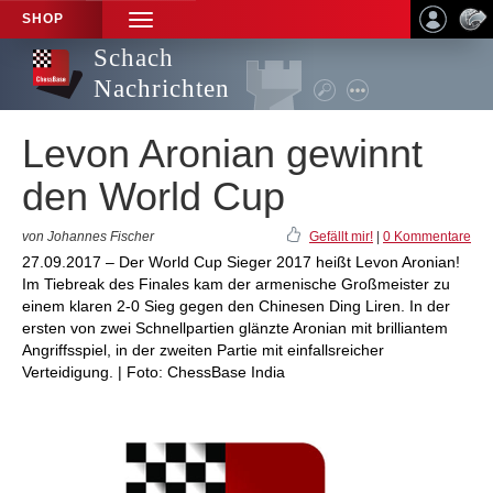
SHOP
TOGGLE
NAVIGATION
Schach
Nachrichten
Levon Aronian gewinnt
den World Cup
von Johannes Fischer
Gefällt mir!
|
0 Kommentare
27.09.2017 – Der World Cup Sieger 2017 heißt Levon Aronian!
Im Tiebreak des Finales kam der armenische Großmeister zu
einem klaren 2-0 Sieg gegen den Chinesen Ding Liren. In der
ersten von zwei Schnellpartien glänzte Aronian mit brilliantem
Angriffsspiel, in der zweiten Partie mit einfallsreicher
Verteidigung. | Foto: ChessBase India