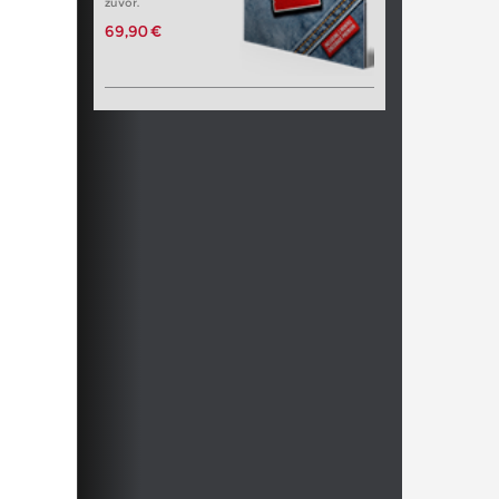
zuvor.
69,90 €