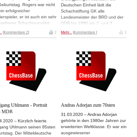
Geburtstag. Rogers war nicht
Deutschen Einheit lädt die
ein erfolgreicher
Schachstiftung GK alle
ierspieler, er ist auch ein sehr
Landesmeister der BRD und der
sehener Schachjournalist.
DDR bis 1990 am 2. und 3.
Oktober zu einem Treffen und zu
..
Kommentare 2
2
Mehr...
Kommentare
1
einem Schnellschachturnier nach
Leipzig ein. Außerdem gibt es ein
umfangreiches
Rahmenprogramm, u.a. mit
Elisabeth Pähtz.
gang Uhlmann - Portrait
Andras Adorjan zum 70sten
m MDR
31.03.2020 – Andras Adorjan
gehörte in den 1980er Jahren zur
4.2020 – Kürzlich feierte
erweiterten Weltklasse. Er war ein
ang Uhlmann seinen 85sten
ausgewiesener
rtstag. Der Mitteldeutsche