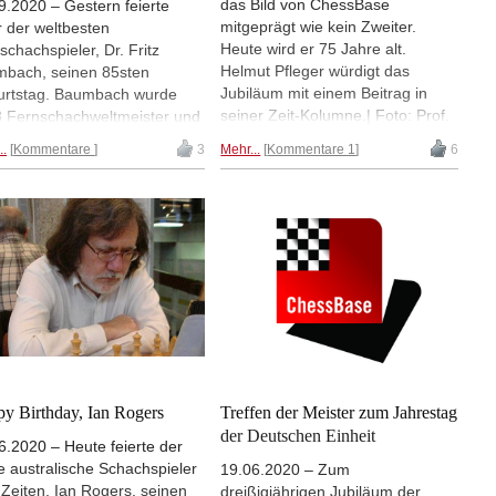
das Bild von ChessBase
9.2020 – Gestern feierte
mitgeprägt wie kein Zweiter.
r der weltbesten
Heute wird er 75 Jahre alt.
schachspieler, Dr. Fritz
Helmut Pfleger würdigt das
bach, seinen 85sten
Jubiläum mit einem Beitrag in
rtstag. Baumbach wurde
seiner Zeit-Kolumne.| Foto: Prof.
 Fernschachweltmeister und
Ken Rogoff, Frederic Friedel, Dr.
nn mit der DDR-Mannschaft
..
Kommentare
3
Mehr...
Kommentare 1
6
Helmut Pfleger
 eine Medaille, als es die
schon nicht mehr gab. |
: Frank Hoppe/ Schachbund
y Birthday, Ian Rogers
Treffen der Meister zum Jahrestag
der Deutschen Einheit
6.2020 – Heute feierte der
e australische Schachspieler
19.06.2020 – Zum
r Zeiten, Ian Rogers, seinen
dreißigjährigen Jubiläum der