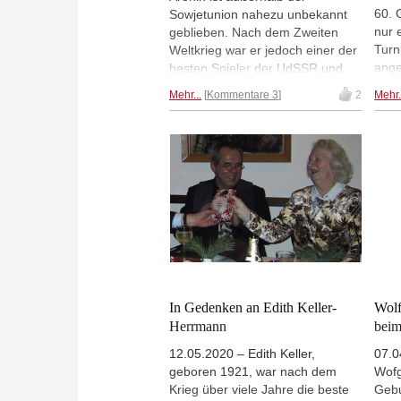
60. 
Sowjetunion nahezu unbekannt
nur 
geblieben. Nach dem Zweiten
Turn
Weltkrieg war er jedoch einer der
ange
besten Spieler der UdSSR und
konnte jeden Spieler schlagen.
Mehr...
Kommentare 3
2
Mehr.
Da er nie im Ausland spielen
durfte, wurde er trotzdem nicht
Großmeister. Am 20. Juli jährt
sich sein Geburtstag zum
100sten Mal.
In Gedenken an Edith Keller-
Wolf
Herrmann
bei
12.05.2020 – Edith Keller,
07.0
geboren 1921, war nach dem
Wofg
Krieg über viele Jahre die beste
Gebu