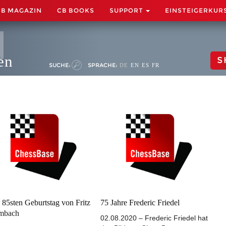
CB MAGAZIN
CB BOOKS
SUPPORT
EINSTEIGERKUR
en
S
SUCHE:
SPRACHE:
DE
EN
ES
FR
85sten Geburtstag von Fritz
75 Jahre Frederic Friedel
mbach
02.08.2020 – Frederic Friedel hat