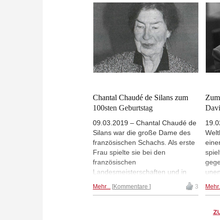
Chantal Chaudé de Silans zum
Zum 
100sten Geburtstag
Davi
09.03.2019 – Chantal Chaudé de
19.0
Silans war die große Dame des
Welt
französischen Schachs. Als erste
eine
Frau spielte sie bei den
spie
französischen
gege
Landesmeisterschaften und in
unen
der Nationalmannschaft mit. Sie
Tite
Mehr...
Kommentare
3
Mehr.
nahm an
Der 
Frauenweltmeisterschaften teil
Scha
und spielte im Alter von 80 Jahren
Komb
Z