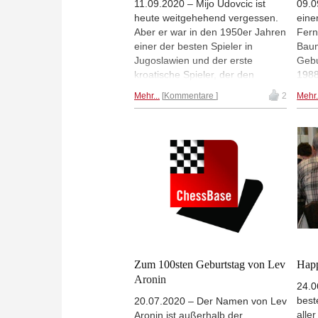
11.09.2020 – Mijo Udovcic ist
09.0
heute weitgehehend vergessen.
eine
Aber er war in den 1950er Jahren
Fern
einer der besten Spieler in
Baum
Jugoslawien und der erste
Gebu
kroatische Spieler, der den
1988
Großmeistertitel erhielt. 1970, am
gewa
Mehr...
Kommentare
2
Mehr.
Ende seiner Karriere, spielte er
noch
noch beim berühmten Turnier
DDR 
Rovinj/Zagreb mit, gewonnen von
Foto
Bobby Fischer. Heute jährt sich
Udovcics Geburtstag zum
100sten Mal
Zum 100sten Geburtstag von Lev
Happ
Aronin
24.0
best
20.07.2020 – Der Namen von Lev
alle
Aronin ist außerhalb der