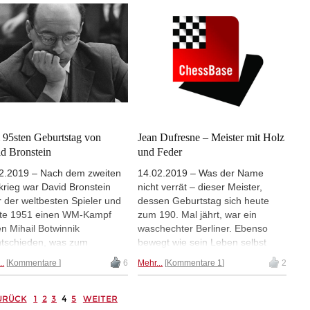
Heute feiert Ivanchuk seinen
50sten Geburtstag. Wir
gratulieren! | Foto: Nugzar
Kereselidze
95sten Geburtstag von
Jean Dufresne – Meister mit Holz
d Bronstein
und Feder
2.2019 – Nach dem zweiten
14.02.2019 – Was der Name
krieg war David Bronstein
nicht verrät – dieser Meister,
r der weltbesten Spieler und
dessen Geburtstag sich heute
lte 1951 einen WM-Kampf
zum 190. Mal jährt, war ein
n Mihail Botwinnik
waschechter Berliner. Ebenso
tschieden, was zum
bewegt wie sein Leben selbst
lgewinn aber nicht reichte.
verlief auch die Schachkarriere
..
Kommentare
6
Mehr...
Kommentare 1
2
geistreiche Taktiker hat das
von Jean Dufresne. Ein Beitrag
ch mit originellen
von Michael Dombrowsky.
inationen bereichert. Heute
4
URÜCK
1
2
3
5
WEITER