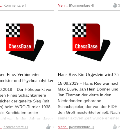
Schachboom ausgelöst. Später
eidete eine hohes politisches
..
Kommentare
Mehr...
Kommentare 4
3
einmal werden sie ihm sicher
 Sie war von 2012-2013 ein
einen Tag widmen: der 11.
 lang Ministerin für Jugend
Dezember ist der Anand-Tag.
Sport in Serbien. Zusammen
Heute wird "Vishy" 50 Jahre alt.
ihrer 20-Minuten jüngeren
Die Schachwelt applaudiert. |
lingsschwester Mirjana feiert
Fotos: ChessBase Archiv
einstige Weltklassespielerin
e ihren 50sten Geburtstag. |
quelle: Rochade
penheim
en Fine: Verhinderter
Hans Ree: Ein Urgestein wird 75
meister und Psychoanalytiker
15.09.2019 – Hans Ree war nach
Max Euwe, Jan Hein Donner und
0.2019 – Der Höhepunkt von
Jan Timman der vierte in den
en Fines Schachkarriere
Niederlanden geborene
sicher der geteilte Sieg (mit
Schachspieler, der von der FIDE
s) beim AVRO-Turnier 1938,
den Großmeistertitel erhielt. Nach
als Kandidatenturnier
seiner aktiven Zeit wurde er einer
cht war. In den Jahren davor
der bedeutendsten
e Fine bereits eine
..
Kommentare 1
3
Mehr...
Kommentare 1
2
Schachpublizisten. Heute feiert