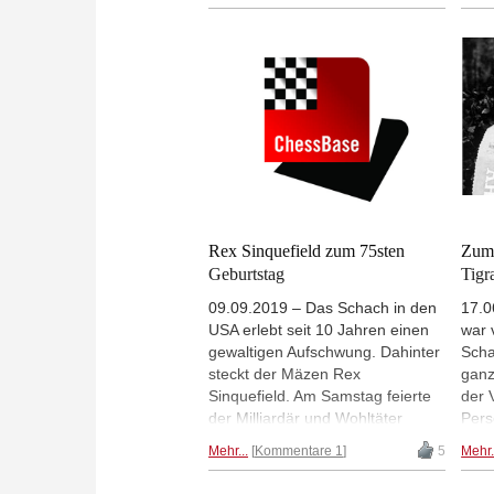
beei
war nämlich über Jahrzehnte die
Turn
beste niederländische
Zwei
Schachspielerin und gehörte
eine
zudem zur Weltspitze im
Heut
Frauenschach. Fast wäre sie
zum 
1952 Herausforderin der
Tart
Weltmeisterin geworden. | Fotos:
193
Dutch National Archive
Rex Sinquefield zum 75sten
Zum 
Geburtstag
Tigr
09.09.2019 – Das Schach in den
17.0
USA erlebt seit 10 Jahren einen
war 
gewaltigen Aufschwung. Dahinter
Scha
steckt der Mäzen Rex
ganz
Sinquefield. Am Samstag feierte
der 
der Milliardär und Wohltäter
Pers
seinen 75sten Geburtstag. | Foto:
Ecke
Mehr...
Kommentare 1
5
Mehr.
Lennart Ootes
sich
Mal.