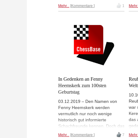
Weltspitze und hat außerdem
bekl
Mehr...
Kommentare
1
Mehr.
einer vergessene Eröffnung
Amt.
neues Leben eingehaucht - der
Jahr
Sveshnikov-Variante. | Foto:
und 
Thorsten Cmiel
mit 
Zwil
die 
heut
Foto
Kup
In Gedenken an Fenny
Reub
Heemskerk zum 100sten
Welt
Geburtstag
10.1
Reub
03.12.2019 – Den Namen von
war 
Fenny Heemskerk werden
Kere
vermutlich nur noch wenige
das 
historisch gut informierte
geda
Schachfreunde kennen. Doch das
hatt
ist ungerecht. Fenny Heemskerk
Mehr...
Kommentare
7
Mehr.