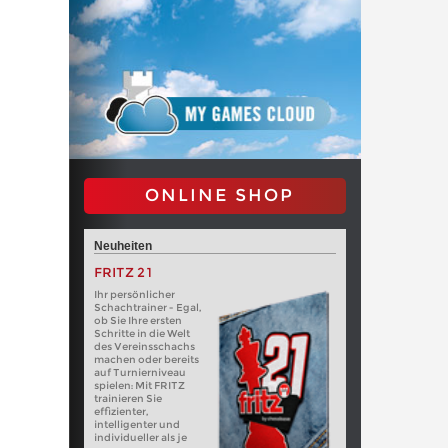
ONLINE SHOP
Neuheiten
FRITZ 21
Ihr persönlicher
Schachtrainer - Egal,
ob Sie Ihre ersten
Schritte in die Welt
des Vereinsschachs
machen oder bereits
auf Turnierniveau
spielen: Mit FRITZ
trainieren Sie
effizienter,
intelligenter und
individueller als je