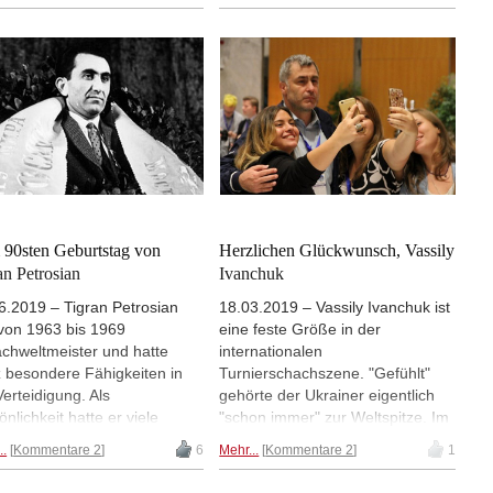
ndruckende Serie von
Hans Ree seinen 75sten
iererfolgen hingelegt. Der
Geburtstag. | Foto: Dutch
te Weltkrieg verhinderte
National Archive
n WM-Kampf gegen Aljechin.
e jährt sich Fines Geburtstag
105ten Mal. | Foto:
akower, Keres, Fine, Euwe,
6
90sten Geburtstag von
Herzlichen Glückwunsch, Vassily
an Petrosian
Ivanchuk
6.2019 – Tigran Petrosian
18.03.2019 – Vassily Ivanchuk ist
von 1963 bis 1969
eine feste Größe in der
chweltmeister und hatte
internationalen
 besondere Fähigkeiten in
Turnierschachszene. "Gefühlt"
Verteidigung. Als
gehörte der Ukrainer eigentlich
önlichkeit hatte er viele
"schon immer" zur Weltspitze. Im
n und Kanten. Heute jährt
Juli 1991, also vor fast 30 Jahren
..
Kommentare 2
6
Mehr...
Kommentare 2
1
 sein Geburtstag zum 90sten
war der Ukrainer mit 2735 schon
die Nummer Zwei in der Welt.