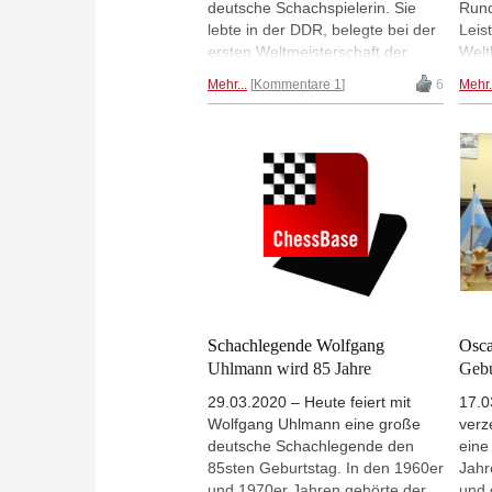
deutsche Schachspielerin. Sie
Rund
lebte in der DDR, belegte bei der
Leis
ersten Weltmeisterschaft der
Welt
Frauen nach dem Krieg den
Dres
Mehr...
Kommentare 1
6
Mehr.
fünften Platz und gewann zehn
Film
Landesmeisterschaften. Heute
jährt sich ihr Todestag zum
zehnten Mal. | Foto: Andreas
Saremba
Schachlegende Wolfgang
Osca
Uhlmann wird 85 Jahre
Gebu
29.03.2020 – Heute feiert mit
17.0
Wolfgang Uhlmann eine große
verz
deutsche Schachlegende den
eine
85sten Geburtstag. In den 1960er
Jahr
und 1970er Jahren gehörte der
und 