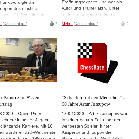
Eröffnungsexperte und war als
funk würdigte die
Autor und Trainer aktiv. Unter
tungen des einstigen
anderem betreute er Garry
klasse-Großmeister aus
Kasparov und Peter Leko. Heute
den mit einem schönen
..
Kommentare
7
Mehr...
Kommentare
2
feiert der Ungar seinen 70sten
beitrag.
Geburtstag. | Foto: Dutch
National Archive
r Panno zum 85sten
"Schach formt den Menschen" -
rtstag
60 Jahre Artur Jussupow
3.2020 – Oscar Panno
13.02.2020 – Artur Jussupow war
eichnete in seiner Jugend
in seiner besten Zeit einer der
 glänzende Karriere. Mit 18
weltbesten Spieler, hinter
en wurde er U20-Weltmeister
Kasparov und Karpov die
qualifizierte sich 1956 schon
Nummer drei in der Welt. 1990