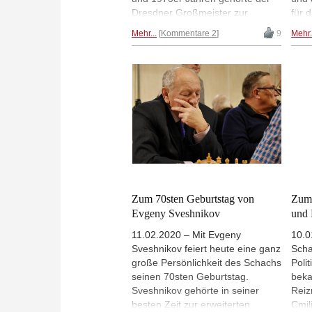
Dresdner Großmeister zur
für 
absoluten Weltspitze. Im
konz
Mehr...
Kommentare 2
9
Mehr.
Interview mit Dagobert Kohlmeyer
Stud
erzählt der Jubilar, was man als
kehr
Profi zu seiner Zeit alles erleben
erfo
konnte. | Fotos: Dagobert
zurü
Kohlmeyer
Gebu
Zum 70sten Geburtstag von
Zum 
Evgeny Sveshnikov
und 
11.02.2020 – Mit Evgeny
10.0
Sveshnikov feiert heute eine ganz
Scha
große Persönlichkeit des Schachs
Poli
seinen 70sten Geburtstag.
beka
Sveshnikov gehörte in seiner
Reiz
besten Zeit zur erweiterten
Cmil