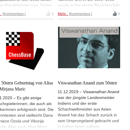
das Kandidatenturnier. Später
wurde er bei einem Raubüberfalls
entrierte er sich auf sein
in Russland verletzte, verließ das
..
Kommentare
1
Mehr...
Kommentare
8
ium. Nach einer Pause
Land und fand in Deutschland
te er in den 1970er Jahren
eine neue Heimat. Dagobert
lgreich in die Turnierarena
Kohlmeyer sprach mit dem
ck. Heute feiert er seinen 85.
Jubilar.
rtstag. | Foto: Carlos Illardo
50sten Geburtstag von Alisa
Viswanathan Anand zum 50sten
Mirjana Maric
11.12.2019 – Viswanathan Anand
war der jüngste Landesmeister
1.2020 – Es gibt einige
Indiens und der erste
chspielerinnen, die auch als
Schachweltmeister aus Asien.
tikerinnen erfolgreich sind. Die
Anand hat das Schach zurück in
nntesten sind vielleicht Dana
sein Ursprungsland gebracht und
niece Ozola und Vikorija
in Indien einen wahren
iyte. Aber auch Alisa Maric