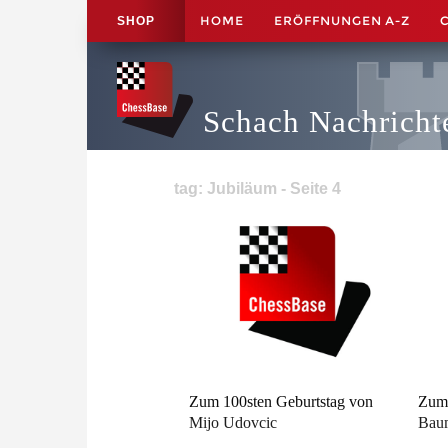
HOME
ERÖFFNUNGEN A-Z
SHOP
Schach Nachricht
tag: Jubiläum - Seite 4
Zum 100sten Geburtstag von
Zum 
Mijo Udovcic
Bau