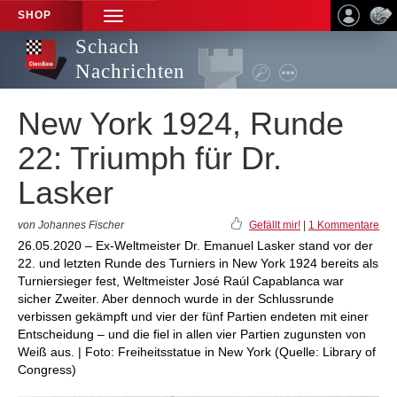
SHOP
TOGGLE
NAVIGATION
Schach
Nachrichten
New York 1924, Runde
22: Triumph für Dr.
Lasker
von Johannes Fischer
Gefällt mir!
|
1 Kommentare
26.05.2020 – Ex-Weltmeister Dr. Emanuel Lasker stand vor der
22. und letzten Runde des Turniers in New York 1924 bereits als
Turniersieger fest, Weltmeister José Raúl Capablanca war
sicher Zweiter. Aber dennoch wurde in der Schlussrunde
verbissen gekämpft und vier der fünf Partien endeten mit einer
Entscheidung – und die fiel in allen vier Partien zugunsten von
Weiß aus. | Foto: Freiheitsstatue in New York (Quelle: Library of
Congress)