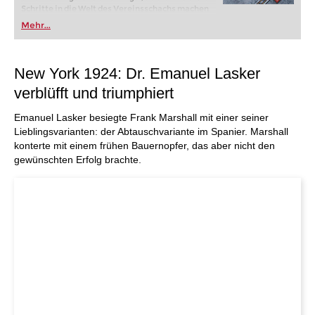
Schritte in die Welt des Vereinsschachs machen
oder bereits auf Turnierniveau spielen: Mit
Mehr...
FRITZ trainieren Sie effizienter, intelligenter und
individueller als je zuvor.
New York 1924: Dr. Emanuel Lasker
verblüfft und triumphiert
Emanuel Lasker besiegte Frank Marshall mit einer seiner
Lieblingsvarianten: der Abtauschvariante im Spanier. Marshall
konterte mit einem frühen Bauernopfer, das aber nicht den
gewünschten Erfolg brachte.